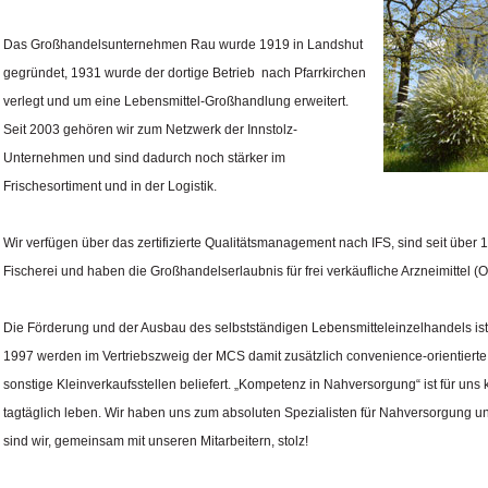
Das Großhandelsunternehmen Rau wurde 1919 in Landshut
gegründet, 1931 wurde der dortige Betrieb nach Pfarrkirchen
verlegt und um eine Lebensmittel-Großhandlung erweitert.
Seit 2003 gehören wir zum Netzwerk der Innstolz-
Unternehmen und sind dadurch noch stärker im
Frischesortiment und in der Logistik.
Wir verfügen über das zertifizierte Qualitätsmanagement nach IFS, sind seit über 1
Fischerei und haben die Großhandelserlaubnis für frei verkäufliche Arzneimittel (
Die Förderung und der Ausbau des selbstständigen Lebensmitteleinzelhandels ist se
1997 werden im Vertriebszweig der MCS damit zusätzlich convenience-orientierte
sonstige Kleinverkaufsstellen beliefert. „Kompetenz in Nahversorgung“ ist für uns
tagtäglich leben. Wir haben uns zum absoluten Spezialisten für Nahversorgung u
sind wir, gemeinsam mit unseren Mitarbeitern, stolz!