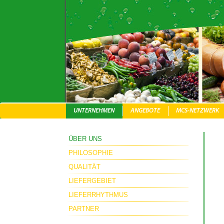
UNTERNEHMEN
ANGEBOTE
MCS-NETZWERK
ÜBER UNS
PHILOSOPHIE
QUALITÄT
LIEFERGEBIET
LIEFERRHYTHMUS
PARTNER